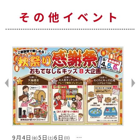
その他イベント
8月
9月4日㈮5日㈯6日㈰ …