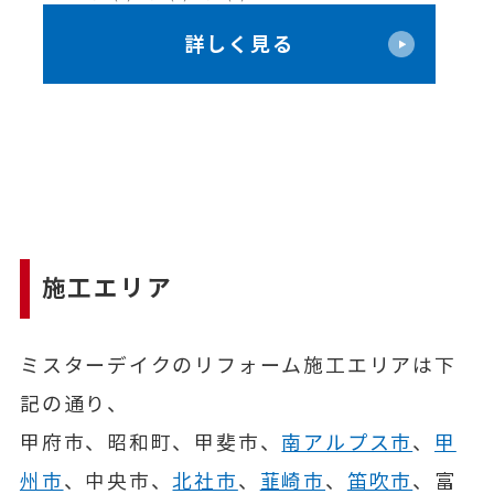
【
限
＼ 年に一度のビッグチャンス！ ／秋
詳しく見る
価
のお客様感謝祭り 開催！
ン
施工エリア
ミスターデイクのリフォーム施工エリアは下
記の通り、
甲府市、昭和町、甲斐市、
南アルプス市
、
甲
州市
、中央市、
北社市
、
韮崎市
、
笛吹市
、富