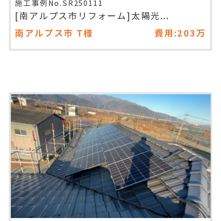
施工事例No.SR250111
[南アルプス市リフォーム]太陽光...
南アルプス市
T様
費用:203万