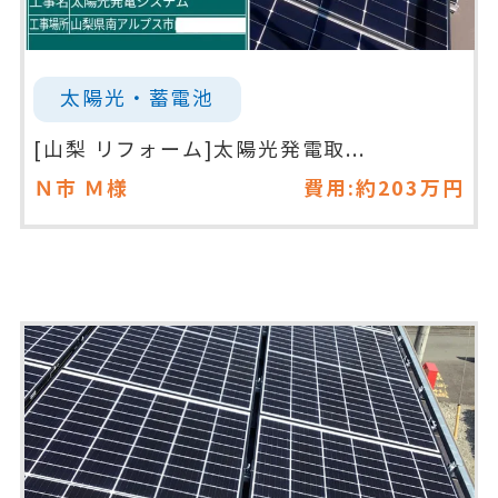
太陽光・蓄電池
[山梨 リフォーム]太陽光発電取...
Ｎ市
Ｍ様
費用:約203万円