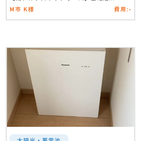
M市
K様
費用:-
太陽光・蓄電池