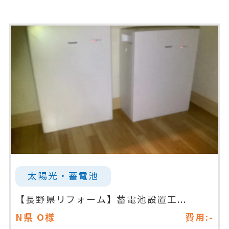
太陽光・蓄電池
【長野県リフォーム】蓄電池設置工...
N県
O様
費用:-