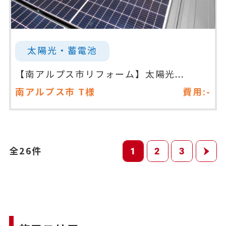
太陽光・蓄電池
【南アルプス市リフォーム】太陽光...
南アルプス市
T様
費用:-
全26件
1
2
3