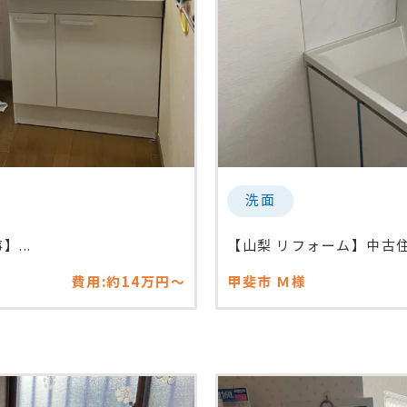
洗面
...
【山梨 リフォーム】中古住宅
費用:約14万円～
甲斐市
Ｍ様