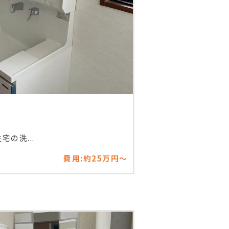
の洗...
費用:約25万円～