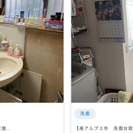
洗面
...
【南アルプス市 洗面台取替