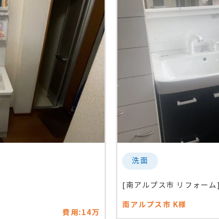
洗面
[南アルプス市 リフォーム]洗
南アルプス市
K様
費用:14万