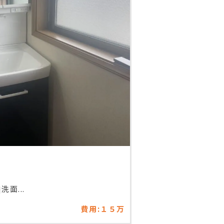
面...
費用:１５万