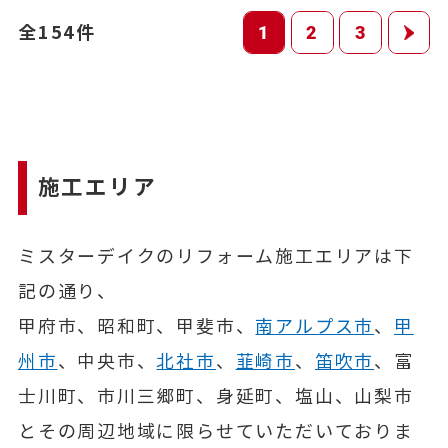
全154件
1
2
3
施工エリア
ミスターデイクのリフォーム施工エリアは下
記の通り、
甲府市、昭和町、甲斐市、
南アルプス市
、
甲
州市
、中央市、
北社市
、
韮崎市
、
笛吹市
、富
士川町、市川三郷町、身延町、塩山、山梨市
とその周辺地域に限らせていただいておりま