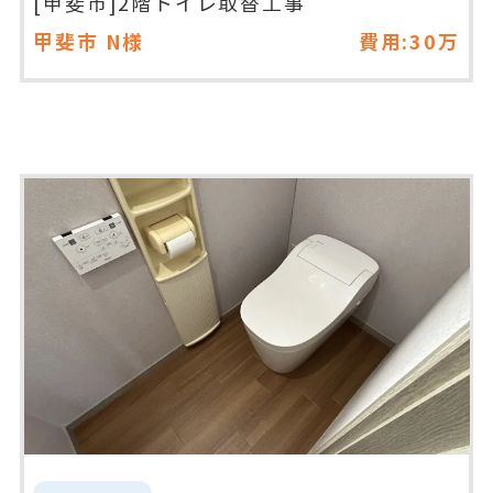
[甲斐市]2階トイレ取替工事
甲斐市
N様
費用:30万