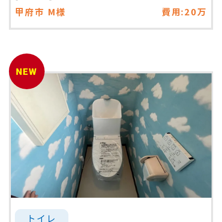
甲府市
M様
費用:20万
NEW
トイレ