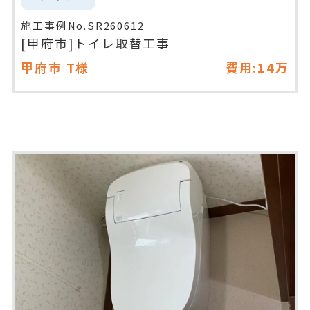
施工事例No.SR260612
[甲府市]トイレ取替工事
甲府市
T様
費用:14万