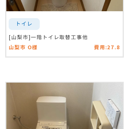
トイレ
[山梨市]一階トイレ取替工事他
山梨市
O様
費用:27.8