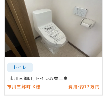
トイレ
[市川三郷町]トイレ取替工事
市川三郷町
K様
費用:約13万円