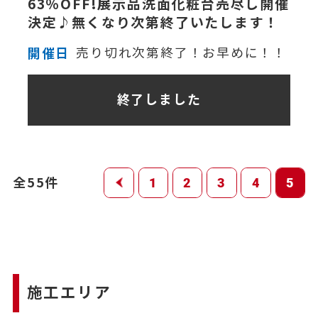
63％OFF!展示品洗面化粧台売尽し開催
決定♪無くなり次第終了いたします！
開催日
売り切れ次第終了！お早めに！！
終了しました
全55件
1
2
3
4
5
施工エリア