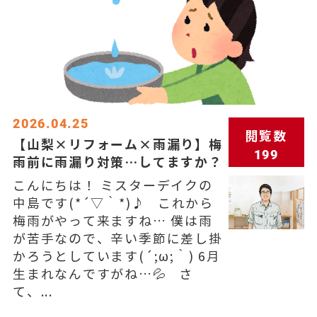
2026.04.25
閲覧数
【山梨×リフォーム×雨漏り】梅
199
雨前に雨漏り対策…してますか？
こんにちは！ ミスターデイクの
中島です(*´▽｀*)♪ これから
梅雨がやって来ますね… 僕は雨
が苦手なので、辛い季節に差し掛
かろうとしています(´;ω;｀) 6月
生まれなんですがね…💦 さ
て、...