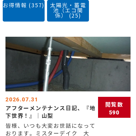
お得情報
(357)
太陽光・蓄電
池（エコ関
係）
(25)
2026.07.31
閲覧数
アフターメンテナンス日記、『地
590
下世界！』｜山梨
皆様、いつも大変お世話になって
おります。ミスターデイク 大