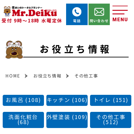
MENU
受付 9時～18時 水曜定休
電話
問い合わせ
お役立ち情報
HOME
お役立ち情報
その他工事
お風呂
(108)
キッチン
(106)
トイレ
(151)
洗面化粧台
外壁塗装
(109)
その他工事
(68)
(512)