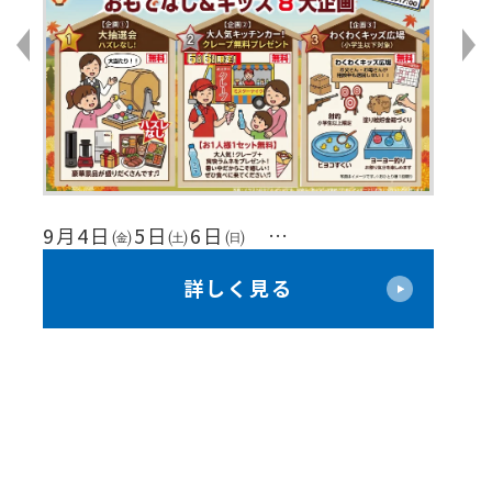
8月
9月4日㈮5日㈯6日㈰ …
【
限
＼ 年に一度のビッグチャンス！ ／秋
詳しく見る
価
のお客様感謝祭り 開催！
ン