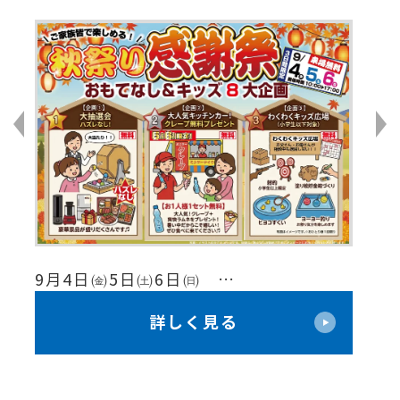
8月
9月4日㈮5日㈯6日㈰ …
【
限
＼ 年に一度のビッグチャンス！ ／秋
詳しく見る
価
のお客様感謝祭り 開催！
ン