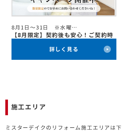
8月1日～31日 ※水曜…
8
ロ
【8月限定】契約後も安心！ご契約時
[
ャン
価格を保証「値上げゼロキャンペー
メ
詳しく見る
ン」開催！
家
ち
施工エリア
ミスターデイクのリフォーム施工エリアは下