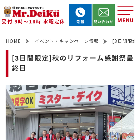
MENU
受付 9時～18時 水曜定休
電話
問い合わせ
HOME
イベント・キャンペーン情報
[3日間限定
[3日間限定]秋のリフォーム感謝祭最
終日