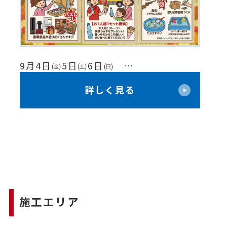
8月
9月4日㈮5日㈯6日㈰ …
【
限
＼ 年に一度のビッグチャンス！ ／秋
詳しく見る
価
のお客様感謝祭り 開催！
ン
施工エリア