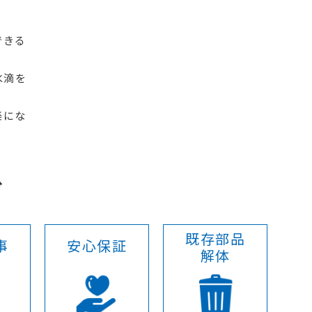
できる
水滴を
楽にな
分
既存部品
事
安心保証
解体