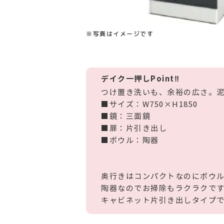
※写真はイメージです
デイク一押しPoint‼
つけ置き洗いも、余裕の広さ。
■サイズ：W750×H1850
■鏡：三面鏡
■扉：片引き出し
■ボウル：陶器
奥行きはコンパクトなのにボウ
陶器なのでお掃除もラクラクで
キャビネット片引き出しタイプ