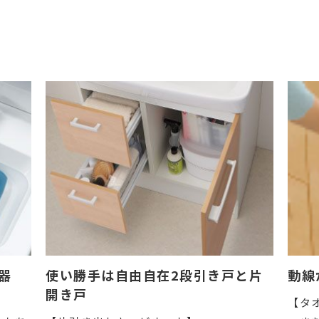
器
使い勝手は自由自在2段引き戸と片
動線
開き戸
【タ