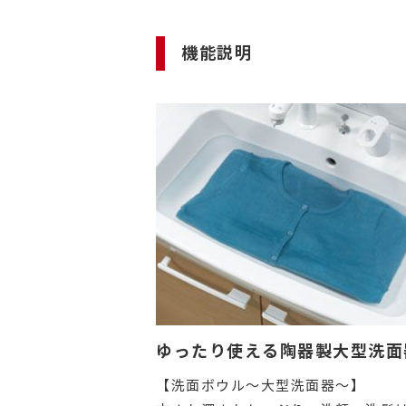
機能説明
ゆったり使える陶器製大型洗面
【洗面ボウル～大型洗面器～】