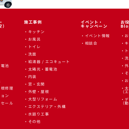
ー
施工事例
イベント・
お
安）
キャンペーン
Blo
キッチン
イベント情報
お
お風呂
相談会
キ
トイレ
ト
洗面
辺
洗
給湯器 / エコキュート
蓄電池
外
太陽光・蓄電池
そ
内装
根
お
窓・玄関
屋根修理
太
外壁・屋根
（エ
ション
大型リフォーム
デ
しセール
（動
エクステリア・外構
水廻り工事
その他