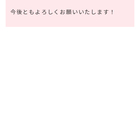
今後ともよろしくお願いいたします！
お問い合わせフォーム
お問い合わせ内容をご入力のうえ、送信して
ください。
当フォームにご入力いただいた情報は、SSL技
術により暗号化されて送信されます。
また個人情報は当社
プライバシーポリシー
に
基づき、大切に扱わせていただきます。