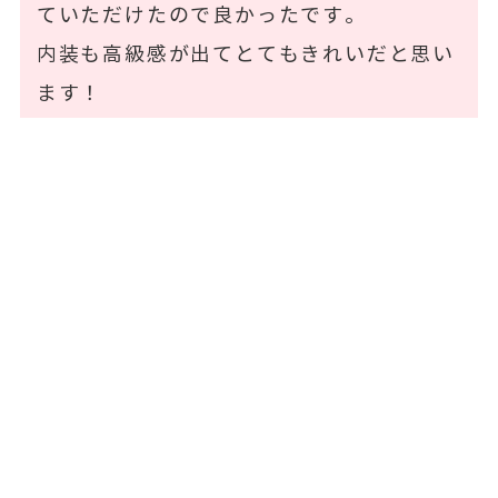
ていただけたので良かったです。
内装も高級感が出てとてもきれいだと思い
ます！
お問い合わせフォーム
お問い合わせ内容をご入力のうえ、送信して
ください。
当フォームにご入力いただいた情報は、SSL技
術により暗号化されて送信されます。
また個人情報は当社
プライバシーポリシー
に