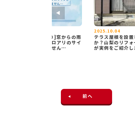
2025.10.31
2025.10.04
塗
[山梨×雨漏り]窓からの雨
テラス屋根を設置
いで
漏り、実はシロアリのサイ
か？山梨のリフォ
ンかもしれません…
が実例をご紹介し
前へ