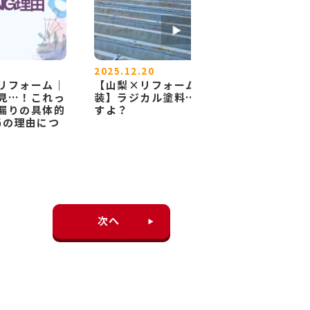
2025.12.20
2025.10.
リフォーム｜
【山梨×リフォーム×塗
[山梨×
見…！これっ
装】ラジカル塗料…いいで
漏り、実
漏りの具体的
すよ？
ンかもし
Gの理由につ
次へ