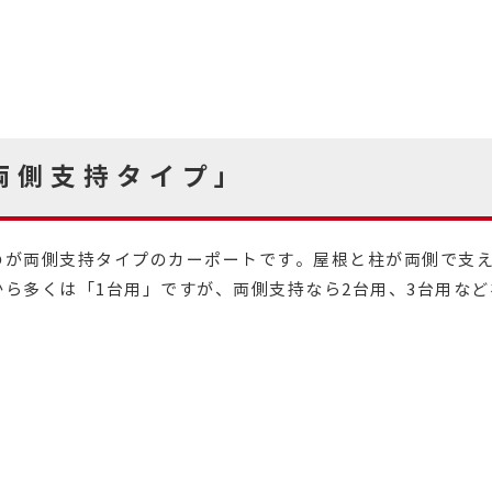
両側支持タイプ」
のが両側支持タイプのカーポートです。屋根と柱が両側で支
ら多くは「1台用」ですが、両側支持なら2台用、3台用な
。