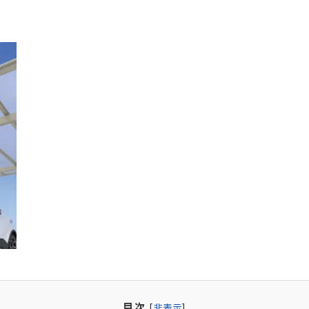
目次
[
非表示
]