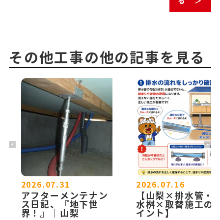
る ＞
その他工事の他の記事を見る
2026.07.31
2026.07.16
アフターメンテナン
【山梨×排水管・
ス日記、『地下世
水桝×取替施工の
界！』｜山梨
イント】