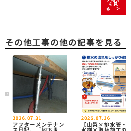
を見
る ＞
その他工事の他の記事を見る
2026.07.31
2026.07.16
アフターメンテナン
【山梨×排水管・
ス日記、『地下世
水桝×取替施工の