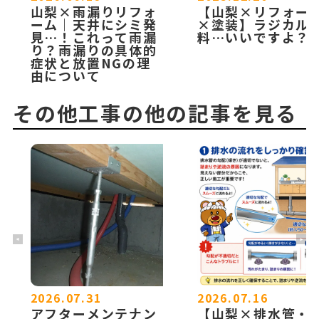
山梨×雨漏りリフォ
【山梨×リフォー
ーム｜天井にシミ発
×塗装】ラジカル
見…！これって雨漏
料…いいですよ？
り？雨漏りの具体的
症状と放置NGの理
由について
その他工事の他の記事を見る
2026.07.31
2026.07.16
アフターメンテナン
【山梨×排水管・