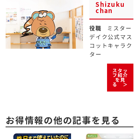
Shizuku
chan
役職
ミスター
デイク公式マス
コットキャラク
ター
スタッ
フ紹介
を見
る ＞
お得情報の他の記事を見る