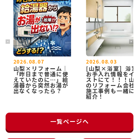
2026.08.07
2026.08.03
山梨×リフォーム｜
[山梨×浴室］浴室
「昨日まで普通に使
お手入れ情報をイ
えていたのに…」給
ストにて！！！山
湯器から突然お湯が
のリフォーム会社
出なくなったら？
施工事例も一緒に
紹介！
一覧ページへ