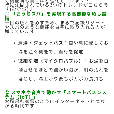
く機能面も驚くほど進化しています！
特に注目されている3つのトレンドがこちらで
す(≧◇≦)♪
① 「おうちスパ」を実現する高機能な癒し設
備
一日の疲れを癒すため、まるで高級リゾート
やスパのような機能を自宅に取り入れる人が
増えています！
肩湯・ジェットバス
：首や肩に優しくお
湯を注ぐ機能で、血行を促進
微細な泡（マイクロバブル）
：お湯を白
濁させるほどの細かい泡が、肌の汚れを
落とし、湯上がり後もポカポカ長持ち
② スマホや音声で動かす「スマートバスシス
テム（IoT）」
お風呂も家電のようにインターネットとつな
がる時代です！