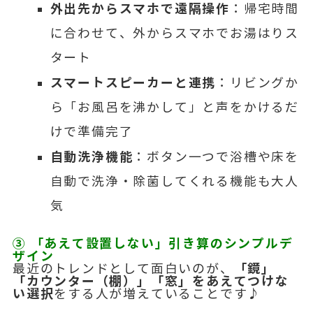
外出先からスマホで遠隔操作
：帰宅時間
に合わせて、外からスマホでお湯はりス
タート
スマートスピーカーと連携
：リビングか
ら「お風呂を沸かして」と声をかけるだ
けで準備完了
自動洗浄機能
：ボタン一つで浴槽や床を
自動で洗浄・除菌してくれる機能も大人
気
③ 「あえて設置しない」引き算のシンプルデ
ザイン
「鏡」
最近のトレンドとして面白いのが、
「カウンター（棚）」「窓」をあえてつけな
い選択
をする人が増えていることです♪