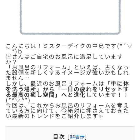
こんにちは！ミスターデイクの中島です(*´▽
｀*)ｂ
皆さんはご自宅のお風呂に満足しています
か？
「お風呂のリフォーム」といえば、古くなっ
た設備を新しくするイメージが強いかもしれ
ません…
「単に体
しかし、最近のお風呂リフォームは
を洗う場所」から「一日の疲れをリセットす
る最高の癒し空間」へと進化
しています！！
(*^▽^*)
今回は、これからお風呂のリフォームを考え
ている方に向けて、今絶対に押さえておきた
い最新のトレンドをご紹介します✨
目次
[
非表示
]