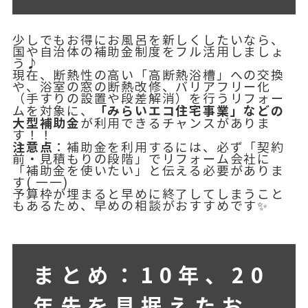
少しでもお得にお風呂を新しくしたいなら、
国や自治体の補助金制度をフル活用しましょ
う♪
現在、断熱性の高い「高断熱浴槽」への交換
や、浴室の窓の断熱改修、バリアフリー化
（手すりの設置や段差解消）を行うリフォー
「みらいエコ住宅事業」などの
ムを対象に、
大型補助金
が利用できるチャンスがありま
す！！
注意点
：補助金を利用するには、必ず「契約
前・見積もりの段階」でリフォーム会社に
「補助金を使いたい」と伝える必要がありま
す( 一一)
予算枠が埋まると早めに終了してしまうこと
もあるため、早めの相談がおすすめです✨
まとめ：10年、20
年先を見据えたお