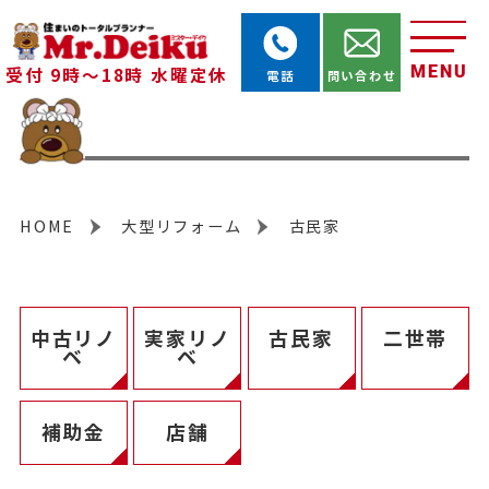
MENU
受付 9時～18時 水曜定休
電話
問い合わせ
HOME
大型リフォーム
古民家
中古リノ
実家リノ
古民家
二世帯
ベ
ベ
補助金
店舗