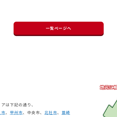
一覧ページへ
リアは下記の通り、
ス市
、
甲州市
、中央市、
北社市
、
韮崎