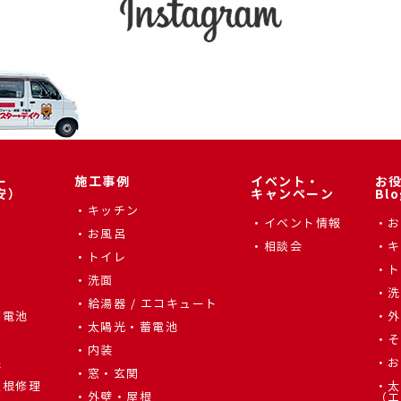
ー
施工事例
イベント・
お
安）
キャンペーン
Blo
キッチン
イベント情報
お
お風呂
相談会
キ
トイレ
ト
洗面
辺
洗
給湯器 / エコキュート
蓄電池
外
太陽光・蓄電池
そ
内装
根
お
窓・玄関
屋根修理
太
外壁・屋根
（エ