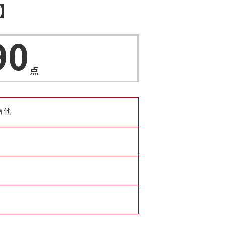
】
90
点
事他