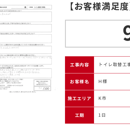
【お客様満足度
工事内容
トイレ取替工
お客様名
H様
施工エリア
K市
工期
1日