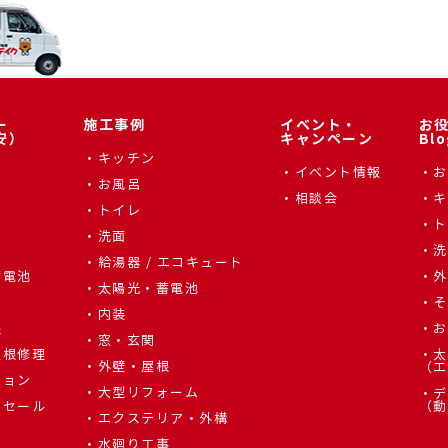
ー
施工事例
イベント・
お
安）
キャンペーン
Blo
キッチン
イベント情報
お
お風呂
相談会
キ
トイレ
ト
洗面
辺
洗
給湯器 / エコキュート
蓄電池
外
太陽光・蓄電池
そ
内装
根
お
窓・玄関
屋根修理
太
外壁・屋根
（エ
ション
大型リフォーム
デ
しセール
（動
エクステリア・外構
水廻り工事