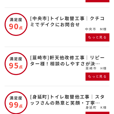
[中央市]トイレ取替工事｜クチコ
満足度
90
ミでデイクにお問合せ
点
中央市
M様
もっと見る
[韮崎市]軒天他改修工事｜リピー
満足度
95
ター様！相談のしやすさが決…
点
韮崎市
H様
もっと見る
[身延町]トイレ取替他工事｜スタ
満足度
99
ッフさんの熱意と笑顔・丁寧…
点
身延町
K様