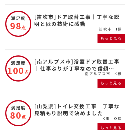
[笛吹市]ドア取替工事｜丁寧な説
満足度
98
明と匠の技術に感動
点
笛吹市
I様
もっと見る
[南アルプス市]浴室ドア取替工事
満足度
100
｜仕事ぶりが丁寧なので信頼…
点
南アルプス市
K様
もっと見る
[山梨県]トイレ交換工事｜丁寧な
満足度
80
見積もり説明で決めました
点
K市
O様
もっと見る