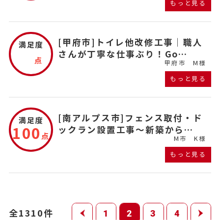
もっと見る
[甲府市]トイレ他改修工事｜職人
満足度
さんが丁寧な仕事ぶり！Go…
点
甲府市
M様
もっと見る
[南アルプス市]フェンス取付・ド
満足度
100
ックラン設置工事～新築から…
点
M市
K様
もっと見る
全1310件
1
2
3
4