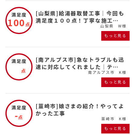
[山梨県]給湯器取替工事｜今回も
満足度
100
満足度１００点！丁寧な施工…
点
山梨県
W様
もっと見る
[南アルプス市]急なトラブルも迅
満足度
速に対応してくれました｜テ…
点
南アルプス市
K様
もっと見る
[韮崎市]娘さまの紹介！やってよ
満足度
-
かった工事
点
韮崎市
K様
もっと見る