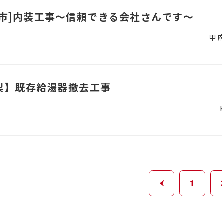
府市]内装工事～信頼できる会社さんです～
甲
梨】既存給湯器撤去工事
1