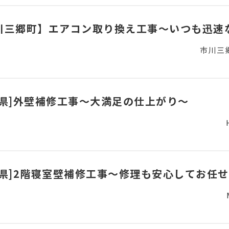
川三郷町】エアコン取り換え工事～いつも迅速
市川三
梨県]外壁補修工事～大満足の仕上がり～
梨県]2階寝室壁補修工事～修理も安心してお任