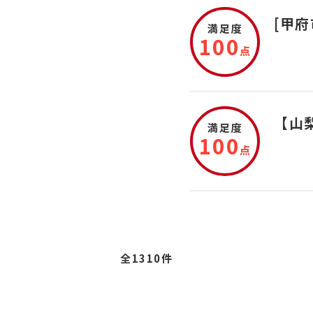
[甲
満足度
100
点
【山
満足度
100
点
全1310件