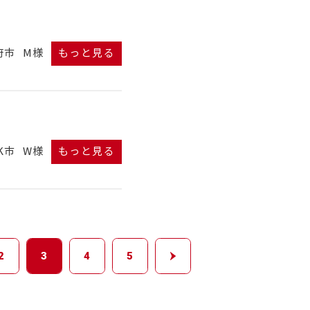
府市
M様
もっと見る
K市
W様
もっと見る
2
3
4
5