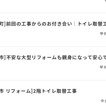
和町]前回の工事からのお付き合い｜トイレ取替
甲
州市]不安な大型リフォームも親身になって安心
甲
央市 リフォーム]2階トイレ取替工事
中