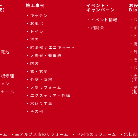
ー
施工事例
イベント・
お
安）
キャンペーン
Blo
キッチン
イベント情報
お
お風呂
相談会
キ
トイレ
ト
洗面
辺
洗
給湯器 / エコキュート
蓄電池
外
太陽光・蓄電池
そ
内装
根
お
窓・玄関
屋根修理
太
外壁・屋根
（エ
ション
大型リフォーム
デ
しセール
（動
エクステリア・外構
水廻り工事
その他
ーム
南アルプス市のリフォーム
甲州市のリフォーム
北杜市