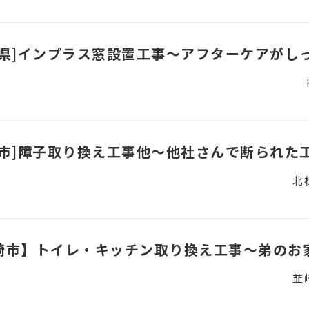
梨県]インプラス窓設置工事～アフターケアがし
杜市]障子取り換え工事他～他社さんで断られた
北
崎市】トイレ・キッチン取り換え工事～弟のお
韮