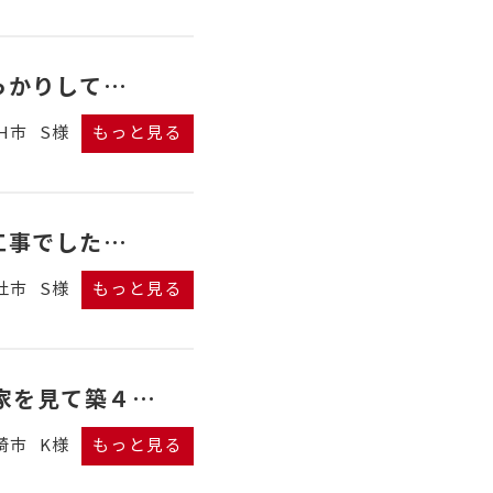
っかりして…
H市
S様
もっと見る
工事でした…
杜市
S様
もっと見る
家を見て築４…
崎市
K様
もっと見る