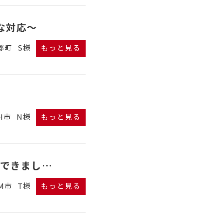
な対応～
郷町
S様
もっと見る
H市
N様
もっと見る
せできまし…
M市
T様
もっと見る