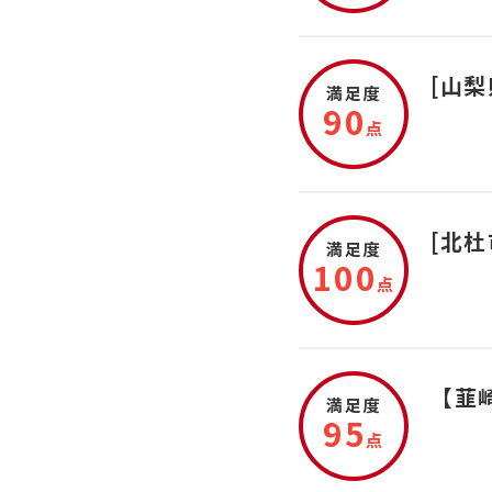
[山
満足度
90
点
[北
満足度
100
点
【韮
満足度
95
点