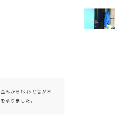
歪みからｷｼｷｼと音が不
談を承りました。