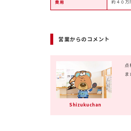
費用
約４０万
営業からのコメント
点
ま
Shizukuchan