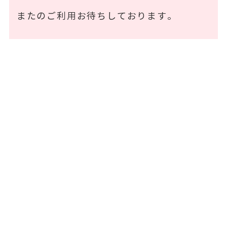
またのご利用お待ちしております。
お問い合わせフォーム
お問い合わせ内容をご入力のうえ、送信して
ください。
当フォームにご入力いただいた情報は、SSL技
術により暗号化されて送信されます。
また個人情報は当社
プライバシーポリシー
に
基づき、大切に扱わせていただきます。