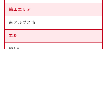
施工エリア
南アルプス市
工期
約5日
費用
約60万
営業からのコメント