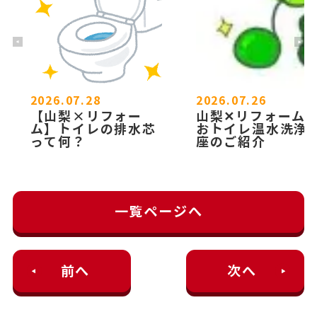
2026.07.28
2026.07.26
【山梨×リフォー
山梨✕リフォーム
ム】トイレの排水芯
おトイレ温水洗浄
って何？
座のご紹介
一覧ページへ
前へ
次へ