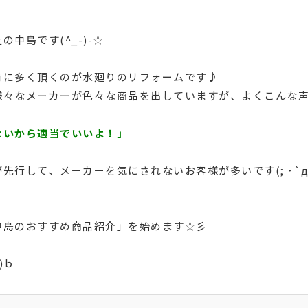
中島です(^_-)-☆
特に多く頂くのが水廻りのリフォームです♪
様々なメーカーが色々な商品を出していますが、よくこんな
ないから適当でいいよ！」
行して、メーカーを気にされないお客様が多いです(; ･`д･
中島のおすすめ商品紹介」を始めます☆彡
)ｂ