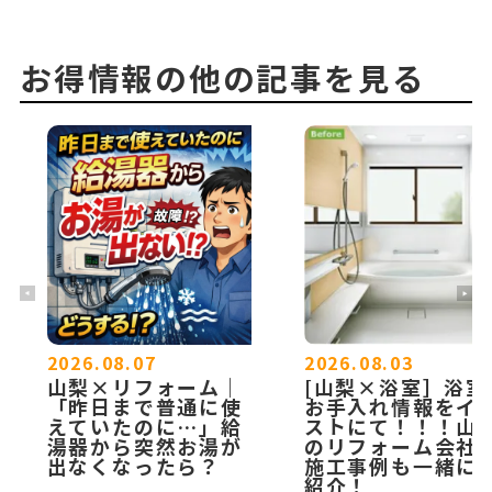
お得情報の他の記事を見る
2026.08.07
2026.08.03
山梨×リフォーム｜
[山梨×浴室］浴室
「昨日まで普通に使
お手入れ情報をイ
えていたのに…」給
ストにて！！！山
湯器から突然お湯が
のリフォーム会社
出なくなったら？
施工事例も一緒に
紹介！