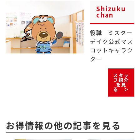
Shizuku
chan
役職
ミスター
デイク公式マス
コットキャラク
ター
スタッ
フ紹介
を見
る ＞
お得情報の他の記事を見る