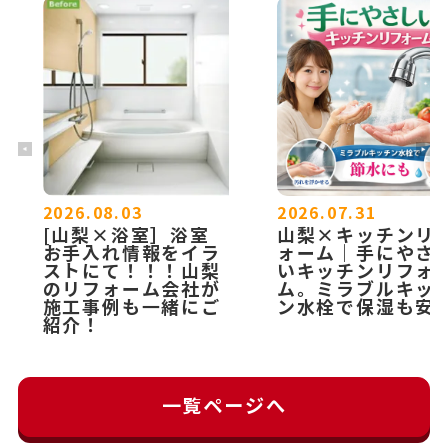
2026.08.03
2026.07.31
[山梨×浴室］浴室
山梨×キッチンリ
お手入れ情報をイラ
ォーム｜手にやさ
ストにて！！！山梨
いキッチンリフォ
のリフォーム会社が
ム。ミラブルキッ
施工事例も一緒にご
ン水栓で保湿も安
紹介！
一覧ページへ