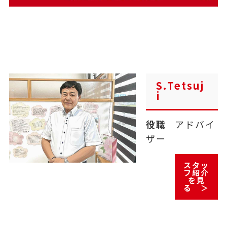
S.Tetsuj
i
役職
アドバイ
ザー
スタッ
フ紹介
を見
る ＞