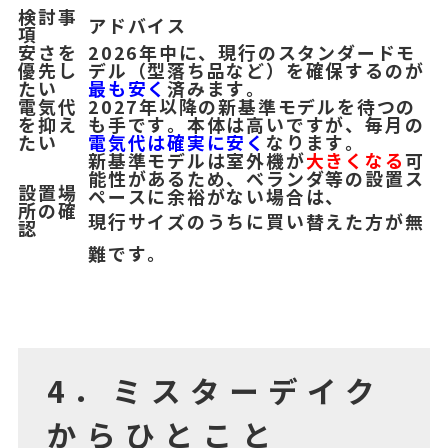
検討事
アドバイス
項
安さを
2026年中に、現行のスタンダードモ
優先し
デル（型落ち品など）を確保するのが
たい
最も安く
済みます。
電気代
2027年以降の新基準モデルを待つの
を抑え
も手です。本体は高いですが、毎月の
たい
電気代は確実に安く
なります。
新基準モデルは室外機が
大きくなる
可
能性があるため、ベランダ等の設置ス
設置場
ペースに余裕がない場合は、
所の確
現行サイズのうちに買い替えた方が無
認
難です。
4．ミスターデイク
からひとこと