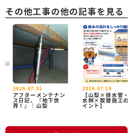
その他工事の他の記事を見る
2026.07.31
2026.07.16
アフターメンテナン
【山梨×排水管・
ス日記、『地下世
水桝×取替施工の
界！』｜山梨
イント】