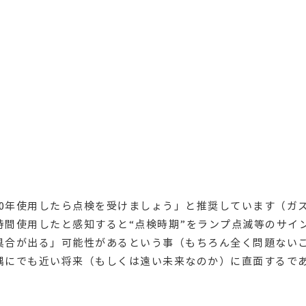
0年使用したら点検を受けましょう」と推奨しています（ガス
時間使用したと感知すると“点検時期”をランプ点滅等のサイ
不具合が出る」可能性があるという事（もちろん全く問題ない
片隅にでも近い将来（もしくは遠い未来なのか）に直面するで
？