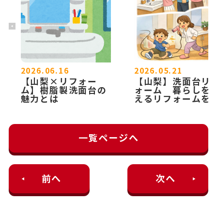
2026.06.16
2026.05.21
【山梨×リフォー
【山梨】洗面台リ
ム】樹脂製洗面台の
ォーム 暮らしを
魅力とは
えるリフォームを
一覧ページへ
前へ
次へ