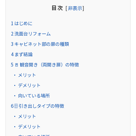
目次
[
非表示
]
1
はじめに
2
洗面台リフォーム
3
キャビネット部の扉の種類
4
まず結論
5
🚪 観音開き（両開き扉）の特徴
メリット
デメリット
向いている場所
6
🗄 引き出しタイプの特徴
メリット
デメリット