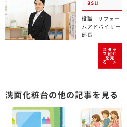
asu
役職
リフォー
ムアドバイザー
部長
スタッ
フ紹介
を見
る ＞
洗面化粧台の他の記事を見る