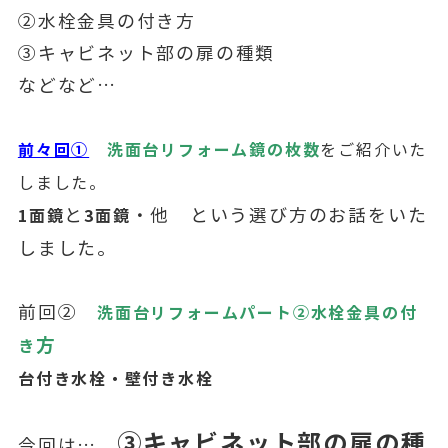
②水栓金具の付き方
③キャビネット部の扉の種類
などなど…
前々回①
洗面台リフォーム鏡の枚数
をご紹介いた
しました。
と
・他 という選び方のお話をいた
1面鏡
3面鏡
しました。
前回②
洗面台リフォームパート②水栓金具の付
方
き
台付き水栓・
壁付き水栓
③キャビネット部の扉の種
今回は…