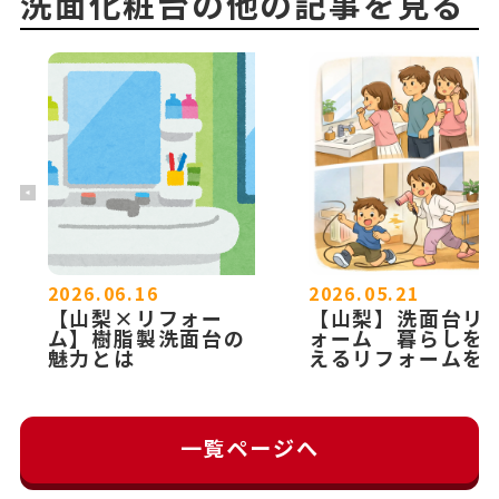
洗面化粧台の他の記事を見る
2026.06.16
2026.05.21
【山梨×リフォー
【山梨】洗面台リ
ム】樹脂製洗面台の
ォーム 暮らしを
魅力とは
えるリフォームを
一覧ページへ