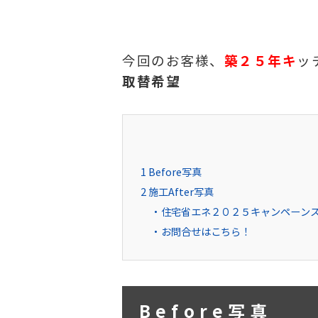
今回のお客様、
築２５年キ
ッ
取替希望
1
Before写真
2
施工After写真
住宅省エネ２０２５キャンペーン
お問合せはこちら！
Before写真