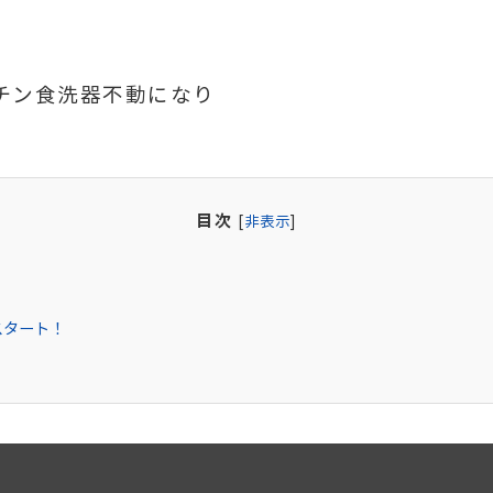
チン食洗器不動になり
目次
[
非表示
]
スタート！