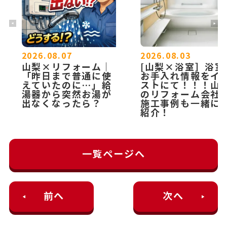
2026.08.07
2026.08.03
山梨×リフォーム｜
[山梨×浴室］浴室
「昨日まで普通に使
お手入れ情報をイ
えていたのに…」給
ストにて！！！山
湯器から突然お湯が
のリフォーム会社
出なくなったら？
施工事例も一緒に
紹介！
一覧ページへ
前へ
次へ