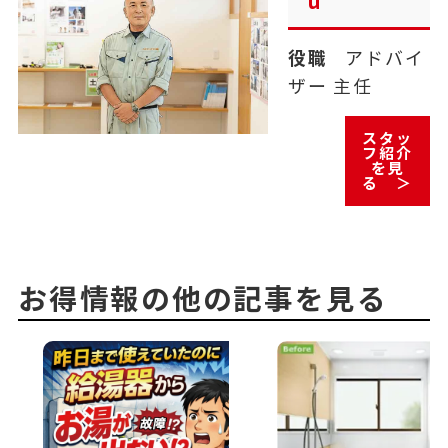
u
役職
アドバイ
ザー 主任
スタッ
フ紹介
を見
る ＞
お得情報の他の記事を見る