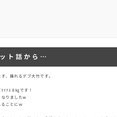
ット話から…
ます、踊れるデブ大竹です。
ﾏｲﾅｽ８㎏です！
くなりましたw
れることにｗ