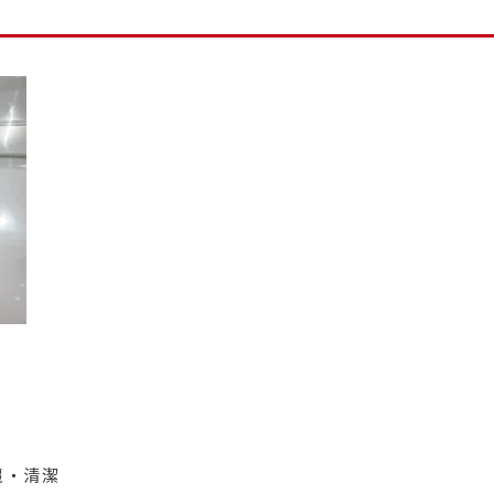
。
麗・清潔