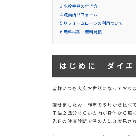
3
水栓金具の付き方
4
洗面所リフォーム
5
リフォームローンの利用ついて
6
無料相談 無料見積
はじめに ダイエ
皆様いつも大変お世話になっており
痩せましたｗ 昨年の５月から比べて
子猫２匹分ぐらいの肉が身体から無
先日の健康診断で係の人に３度見さ