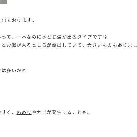
と出ております。
いって、一本なのに水とお湯が出るタイプですね
ろとお湯が入るところが露出していて、大きいものもありま
方は多いかと
やすく、
ぬめり
やカビが発生することも。