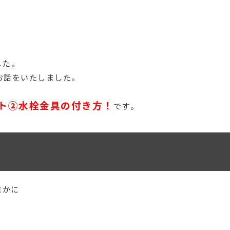
した。
お話をいたしました。
ト②水栓金具の付き方！
です。
まかに